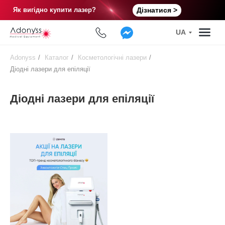
Як вигідно купити лазер?
Дізнатися >
UA
Adonyss
/
Каталог
/
Косметологічні лазери
/
Діодні лазери для епіляції
Діодні лазери для епіляції